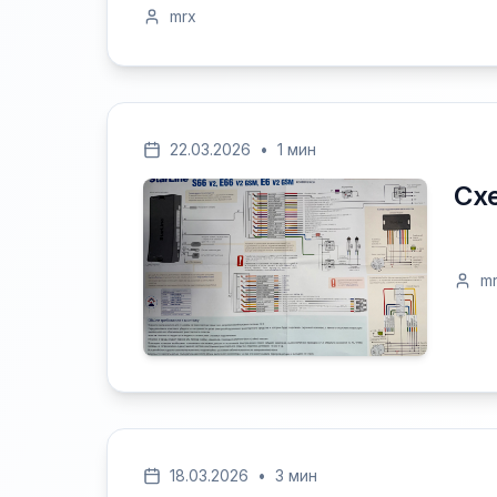
mrx
22.03.2026
•
1 мин
Сх
m
18.03.2026
•
3 мин