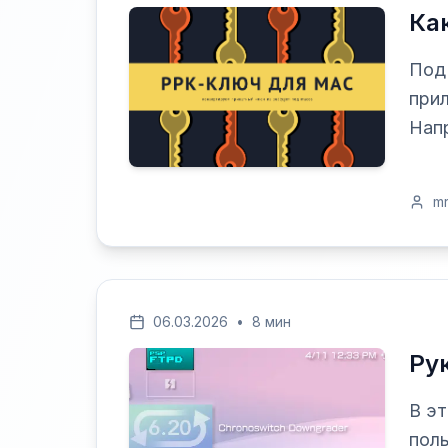
Ка
Под
прил
Напр
m
06.03.2026
•
8 мин
Ру
В эт
пол