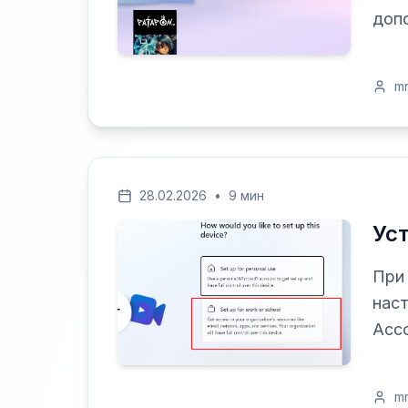
допо
m
28.02.2026
•
9 мин
Ус
При 
наст
Acco
m