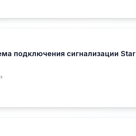
ема подключения сигнализации Star
rx