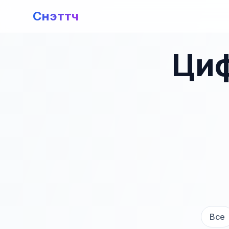
Снэттч
Циф
Все