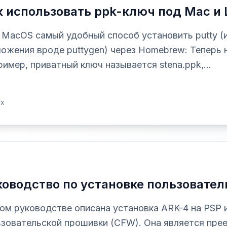
к использовать ppk-ключ под Mac и L
 MacOS самый удобный способ установить putty (
ожения вроде puttygen) через Homebrew: Теперь н
имер, приватный ключ называется stena.ppk,...
rx
ководство по установке пользовате
ом руководстве описана установка ARK-4 на PSP 
ьзовательской прошивки (CFW). Она является пре