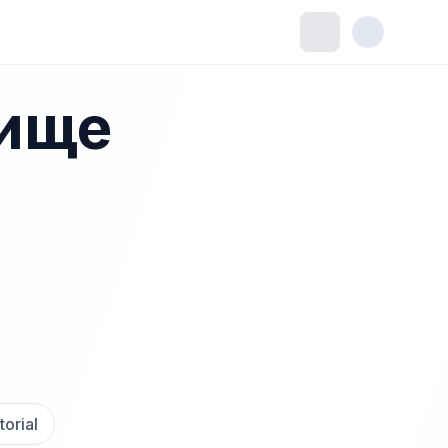
ище
torial