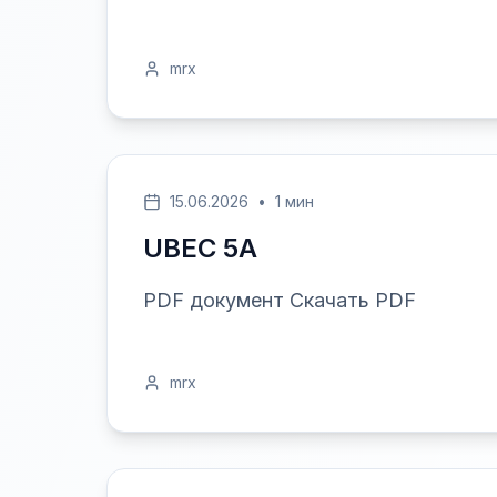
mrx
15.06.2026
•
1 мин
UBEC 5A
PDF документ Скачать PDF
mrx